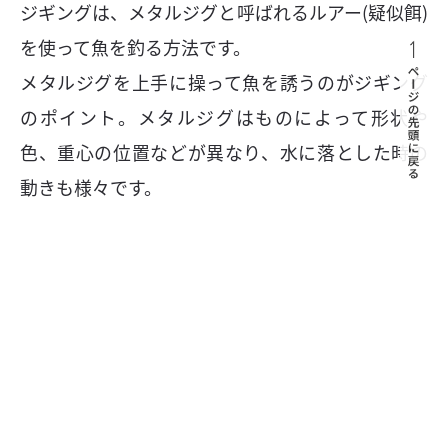
ジギングは、メタルジグと呼ばれるルアー(疑似餌)
を使って魚を釣る方法です。
メタルジグを上手に操って魚を誘うのがジギング
のポイント。メタルジグはものによって形状や
色、重心の位置などが異なり、水に落とした時の
動きも様々です。
メタルジグを沈めた後は、竿を上下させる「しゃ
くり」と呼ばれる動作によって小魚が泳いでいる
ように水中でジグを動かし、魚を誘います。
魚がジグにかかるまでの駆け引きや、かかってか
ら釣り上げるまでの魚との対決がジギングの大き
な魅力！大きなスリルと興奮を味わうことがで