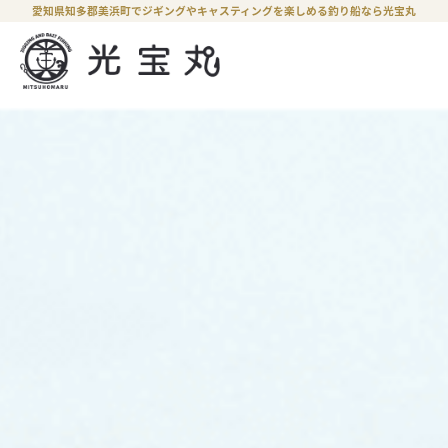
愛知県知多郡美浜町でジギングやキャスティングを楽しめる釣り船なら光宝丸