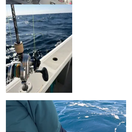
動
画
プ
レ
ー
ヤ