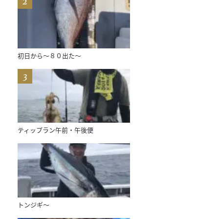
初日から〜８０出た〜
ティップラン午前・午後便
トンジギ〜